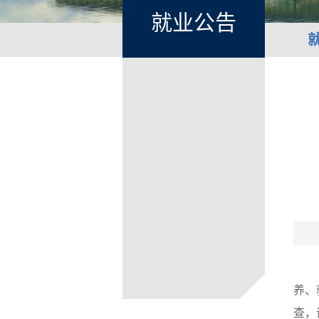
就业公告
养、
查，