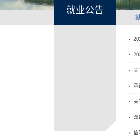
就业公告
2
2
关
承
关
双
信